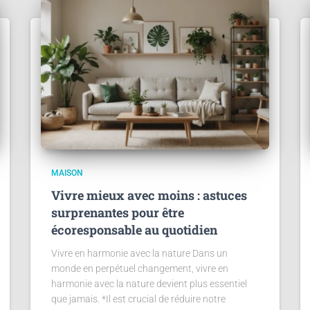
MAISON
Vivre mieux avec moins : astuces
surprenantes pour être
écoresponsable au quotidien
Vivre en harmonie avec la nature Dans un
monde en perpétuel changement, vivre en
harmonie avec la nature devient plus essentiel
que jamais. *Il est crucial de réduire notre