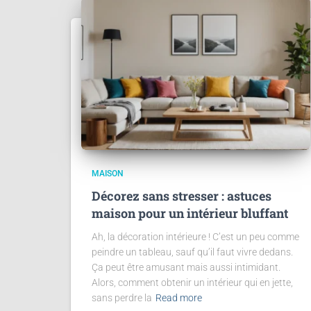
MAISON
Décorez sans stresser : astuces
maison pour un intérieur bluffant
Ah, la décoration intérieure ! C’est un peu comme
peindre un tableau, sauf qu’il faut vivre dedans.
Ça peut être amusant mais aussi intimidant.
Alors, comment obtenir un intérieur qui en jette,
sans perdre la
Read more