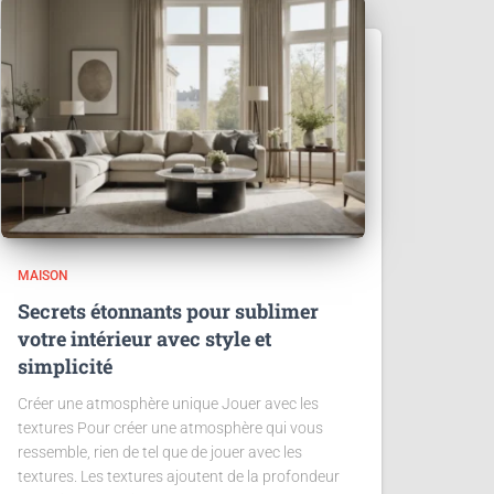
MAISON
Secrets étonnants pour sublimer
votre intérieur avec style et
simplicité
Créer une atmosphère unique Jouer avec les
textures Pour créer une atmosphère qui vous
ressemble, rien de tel que de jouer avec les
textures. Les textures ajoutent de la profondeur