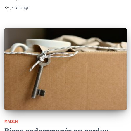
By
,
4 ans
ago
MAISON
Biens endommagés ou perdus