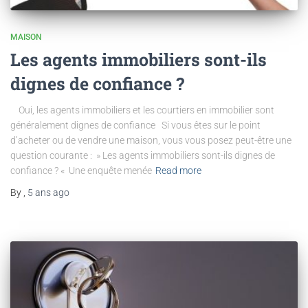
MAISON
Les agents immobiliers sont-ils
dignes de confiance ?
Oui, les agents immobiliers et les courtiers en immobilier sont
généralement dignes de confiance Si vous êtes sur le point
d’acheter ou de vendre une maison, vous vous posez peut-être une
question courante : » Les agents immobiliers sont-ils dignes de
confiance ? « Une enquête menée
Read more
By
,
5 ans
ago