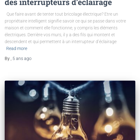
des interrupteurs d’éclairage
Que faire avant de tenter tout bricolage électrique? Etre un
propriétaire intelligent signifie savoir ce qui se passe dans votre
maison et comment elle fonctionne, y compris les éléments
électriques. Derrière vos murs, il y a des fils qui montent et
descendent et qui permettent à un interrupteur d’éclairage
Read more
By
,
5 ans
ago