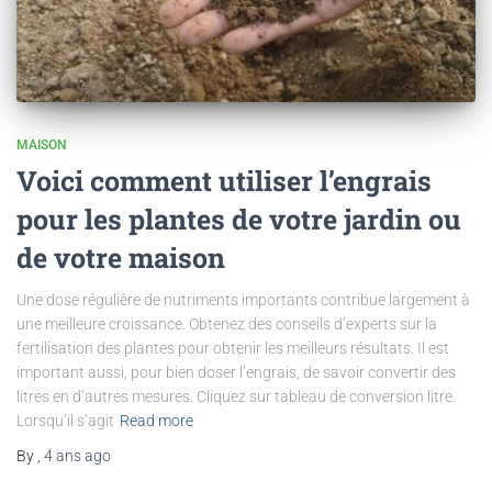
MAISON
Voici comment utiliser l’engrais
pour les plantes de votre jardin ou
de votre maison
Une dose régulière de nutriments importants contribue largement à
une meilleure croissance. Obtenez des conseils d’experts sur la
fertilisation des plantes pour obtenir les meilleurs résultats. Il est
important aussi, pour bien doser l’engrais, de savoir convertir des
litres en d’autres mesures. Cliquez sur tableau de conversion litre.
Lorsqu’il s’agit
Read more
By
,
4 ans
ago