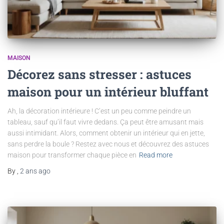
MAISON
Décorez sans stresser : astuces
maison pour un intérieur bluffant
Ah, la décoration intérieure ! C’est un peu comme peindre un
tableau, sauf qu’il faut vivre dedans. Ça peut être amusant mais
aussi intimidant. Alors, comment obtenir un intérieur qui en jette,
sans perdre la boule ? Restez avec nous et découvrez des astuces
maison pour transformer chaque pièce en
Read more
By
,
2 ans
ago