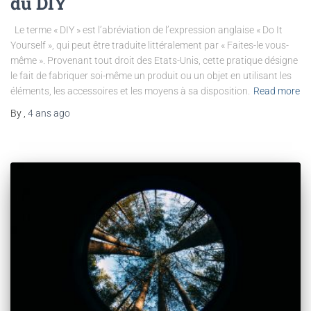
du DIY
Le terme « DIY » est l’abréviation de l’expression anglaise « Do It
Yourself », qui peut être traduite littéralement par « Faites-le vous-
même ». Provenant tout droit des Etats-Unis, cette pratique désigne
le fait de fabriquer soi-même un produit ou un objet en utilisant les
éléments, les accessoires et les moyens à sa disposition.
Read more
By
,
4 ans
ago