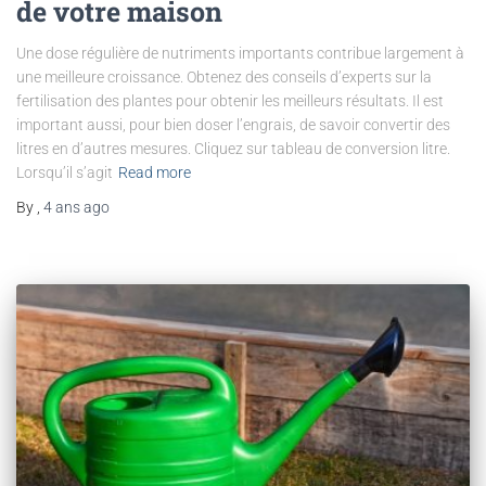
de votre maison
Une dose régulière de nutriments importants contribue largement à
une meilleure croissance. Obtenez des conseils d’experts sur la
fertilisation des plantes pour obtenir les meilleurs résultats. Il est
important aussi, pour bien doser l’engrais, de savoir convertir des
litres en d’autres mesures. Cliquez sur tableau de conversion litre.
Lorsqu’il s’agit
Read more
By
,
4 ans
ago