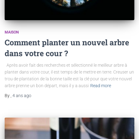
MAISON
Comment planter un nouvel arbre
dans votre cour ?
Après avoir fait des recherches et sélectionné le meilleur arbre à
planter dans votre cour, il est temps de le mettre en terre. Creuser un
trou de plantation de la bonne taille est la clé pour que votre nouvel
arbre prenne un bon départ, mais il y a aussi
Read more
By
,
4 ans
ago