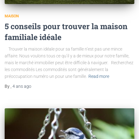
MAISON
5 conseils pour trouver la maison
familiale idéale
Trouver la maison idéale pour sa famille n’est pas une mince
affaire. Nous voulons tous ce qu’il y a de mieux pour notre famille,
mais le marché immobilier peut être difficile à naviguer. Recherchez
les commodités Les commodités sont généralement la
préoccupation numéro un pour une famille.
Read more
By
,
4 ans
ago