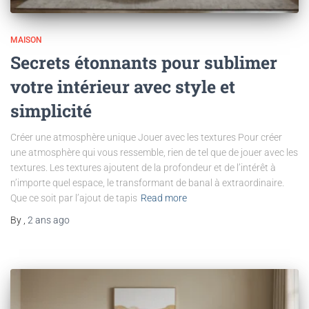
MAISON
Secrets étonnants pour sublimer
votre intérieur avec style et
simplicité
Créer une atmosphère unique Jouer avec les textures Pour créer
une atmosphère qui vous ressemble, rien de tel que de jouer avec les
textures. Les textures ajoutent de la profondeur et de l’intérêt à
n’importe quel espace, le transformant de banal à extraordinaire.
Que ce soit par l’ajout de tapis
Read more
By
,
2 ans
ago