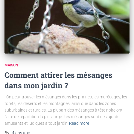
MAISON
Comment attirer les mésanges
dans mon jardin ?
On peut trouver les mésanges dans les prairies, les marécages, les
forêts, les déserts et les montagnes, ainsi que dans les zones
suburbaines et rurales. La plupart des mésanges à tête noire ont
l’aire de répartition la plus large. Les mésanges sont des ajouts
amusants et ludiques à tout jardin
Read more
By
,
4 ans
ago