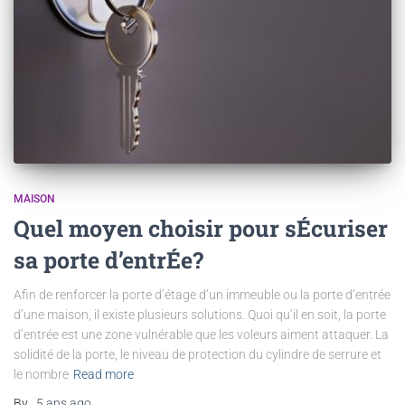
MAISON
Quel moyen choisir pour sÉcuriser
sa porte d’entrÉe?
Afin de renforcer la porte d’étage d’un immeuble ou la porte d’entrée
d’une maison, il existe plusieurs solutions. Quoi qu’il en soit, la porte
d’entrée est une zone vulnérable que les voleurs aiment attaquer. La
solidité de la porte, le niveau de protection du cylindre de serrure et
le nombre
Read more
By
,
5 ans
ago