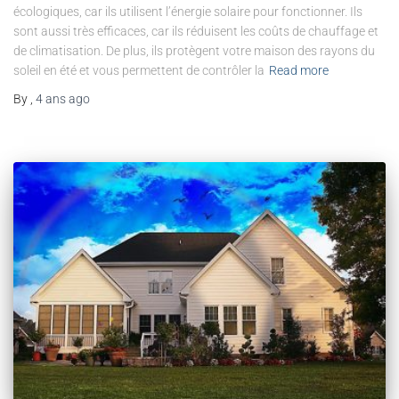
écologiques, car ils utilisent l’énergie solaire pour fonctionner. Ils
sont aussi très efficaces, car ils réduisent les coûts de chauffage et
de climatisation. De plus, ils protègent votre maison des rayons du
soleil en été et vous permettent de contrôler la
Read more
By
,
4 ans
ago