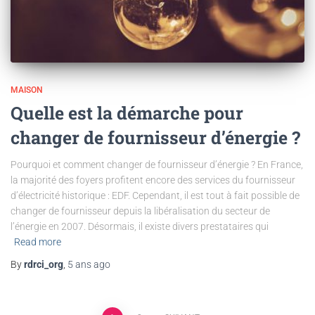
MAISON
Quelle est la démarche pour
changer de fournisseur d’énergie ?
Pourquoi et comment changer de fournisseur d’énergie ? En France,
la majorité des foyers profitent encore des services du fournisseur
d’électricité historique : EDF. Cependant, il est tout à fait possible de
changer de fournisseur depuis la libéralisation du secteur de
l’énergie en 2007. Désormais, il existe divers prestataires qui
Read more
By
rdrci_org
,
5 ans
ago