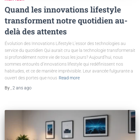
Quand les innovations lifestyle
transforment notre quotidien au-
delà des attentes
Évolution des Innovations Lifestyle L’essor des technologies au
service du quotidien Qui aurait cru que la technologie transformerait
si profondément notre vie de tous les jours? Aujourd’hui, nous
sommes entourés d’innovations lifestyle qui redéfinissent nos
habitudes, et ce de manière imprévisible. Leur avancée fulgurante a
ouvert des portes que nous
Read more
By
,
2 ans
ago