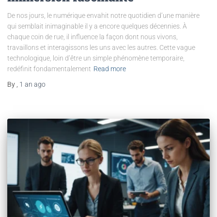
De nos jours, le numérique envahit notre quotidien d’une manière
qui semblait inimaginable il y a encore quelques décennies. À
chaque coin de rue, il influence la façon dont nous vivons,
travaillons et interagissons les uns avec les autres. Cette vague
technologique, loin d’être un simple phénomène temporaire,
redéfinit fondamentalement
Read more
By
,
1 an
ago