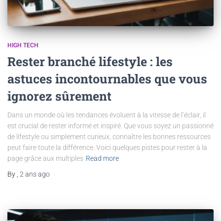
HIGH TECH
Rester branché lifestyle : les
astuces incontournables que vous
ignorez sûrement
Dans un monde où les tendances évoluent à la vitesse de l’éclair, il
est crucial de rester informé et inspiré. Que vous soyez un passionné
de lifestyle ou simplement curieux, connaître les bonnes ressources
peut faire toute la différence. Voici quelques pistes pour rester à la
page grâce aux multiples
Read more
By
,
2 ans
ago