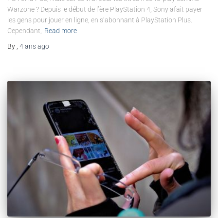
Warzone ? Depuis le début de l’ère PlayStation 4, Sony afait payer
les gens pour jouer en ligne, en s’abonnant à PlayStation Plus.
Cependant,
Read more
By
,
4 ans
ago