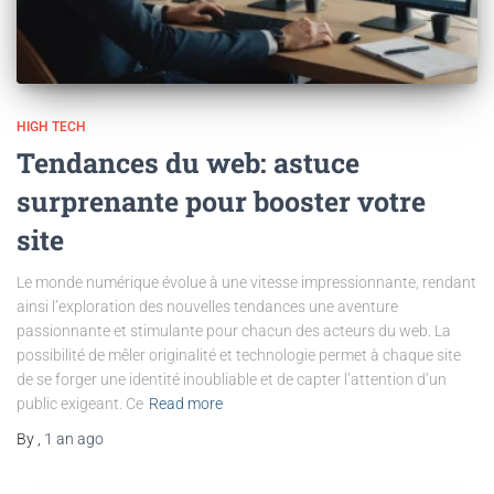
HIGH TECH
Tendances du web: astuce
surprenante pour booster votre
site
Le monde numérique évolue à une vitesse impressionnante, rendant
ainsi l’exploration des nouvelles tendances une aventure
passionnante et stimulante pour chacun des acteurs du web. La
possibilité de mêler originalité et technologie permet à chaque site
de se forger une identité inoubliable et de capter l’attention d’un
public exigeant. Ce
Read more
By
,
1 an
ago