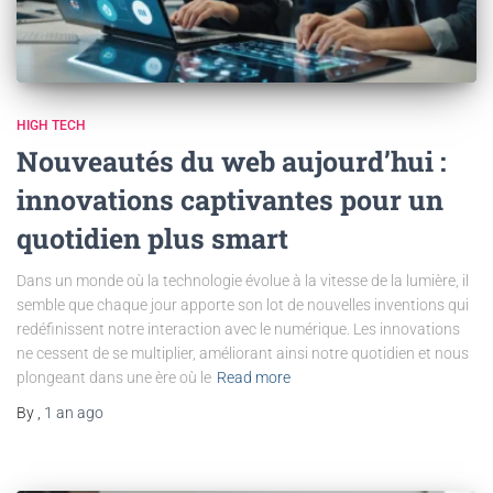
HIGH TECH
Nouveautés du web aujourd’hui :
innovations captivantes pour un
quotidien plus smart
Dans un monde où la technologie évolue à la vitesse de la lumière, il
semble que chaque jour apporte son lot de nouvelles inventions qui
redéfinissent notre interaction avec le numérique. Les innovations
ne cessent de se multiplier, améliorant ainsi notre quotidien et nous
plongeant dans une ère où le
Read more
By
,
1 an
ago