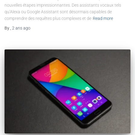
nouvelles étapes impressionnantes. Des assistants vocaux tels
qu’Alexa ou Google Assistant sont désormais capables de
comprendre des requêtes plus complexes et de
Read more
By
,
2 ans
ago