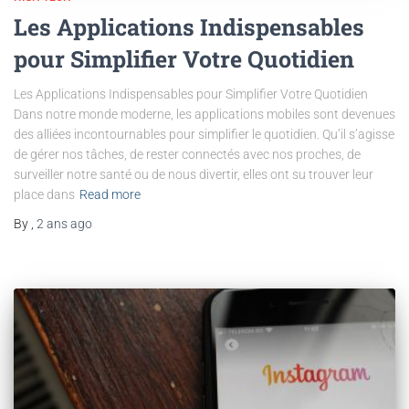
Les Applications Indispensables
pour Simplifier Votre Quotidien
Les Applications Indispensables pour Simplifier Votre Quotidien
Dans notre monde moderne, les applications mobiles sont devenues
des alliées incontournables pour simplifier le quotidien. Qu’il s’agisse
de gérer nos tâches, de rester connectés avec nos proches, de
surveiller notre santé ou de nous divertir, elles ont su trouver leur
place dans
Read more
By
,
2 ans
ago