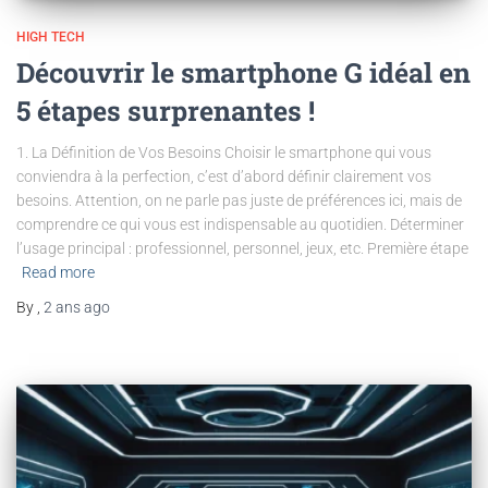
HIGH TECH
Découvrir le smartphone G idéal en
5 étapes surprenantes !
1. La Définition de Vos Besoins Choisir le smartphone qui vous
conviendra à la perfection, c’est d’abord définir clairement vos
besoins. Attention, on ne parle pas juste de préférences ici, mais de
comprendre ce qui vous est indispensable au quotidien. Déterminer
l’usage principal : professionnel, personnel, jeux, etc. Première étape
Read more
By
,
2 ans
ago