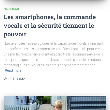
HIGH TECH
Les smartphones, la commande
vocale et la sécurité tiennent le
pouvoir
Les avancées technologiques et la capacité des hôtels à tirer parti
des préférences des consommateurs détiendront la clé pour créer
une meilleure expérience client et accroître la reconnaissance de la
marque . La question est donc de savoir quelles sont les tendances
technologiques auxquelles les hôtels doivent prêter attention
Read more
By
,
4 ans
ago