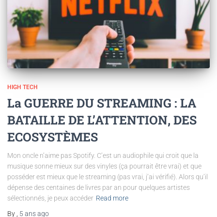
HIGH TECH
La GUERRE DU STREAMING : LA
BATAILLE DE L’ATTENTION, DES
ECOSYSTÈMES
Mon oncle n’aime pas Spotify. C’est un audiophile qui croit que la
musique sonne mieux sur des vinyles (ça pourrait être vrai) et que
posséder est mieux que le streaming (pas vrai, j’ai vérifié). Alors qu’il
dépense des centaines de livres par an pour quelques artistes
sélectionnés, je peux accéder
Read more
By
,
5 ans
ago