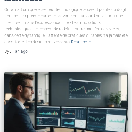
Qui aurait cru que le secteur technologique, souvent pointé du doigt
pour son empreinte carbone, s’avancerait aujourd’hui en tant que
précurseur dans l’écoresponsabilité ? Les innovations
technologiques ne cessent de redéfinir notre manière de vivre et,
dans cette dynamique, l’attente de pratiques durables n’a jamais été
aussi forte. Les designs renversants
Read more
By
,
1 an
ago