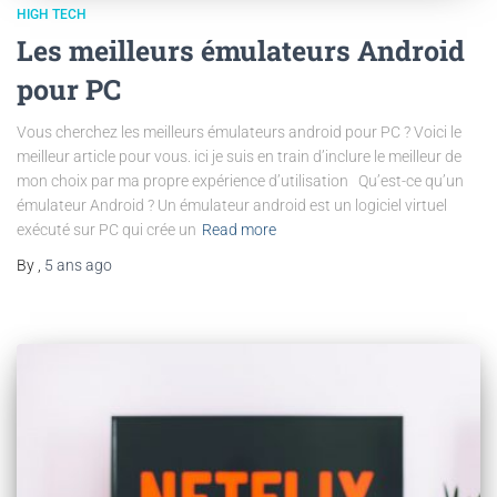
HIGH TECH
Les meilleurs émulateurs Android
pour PC
Vous cherchez les meilleurs émulateurs android pour PC ? Voici le
meilleur article pour vous. ici je suis en train d’inclure le meilleur de
mon choix par ma propre expérience d’utilisation Qu’est-ce qu’un
émulateur Android ? Un émulateur android est un logiciel virtuel
exécuté sur PC qui crée un
Read more
By
,
5 ans
ago