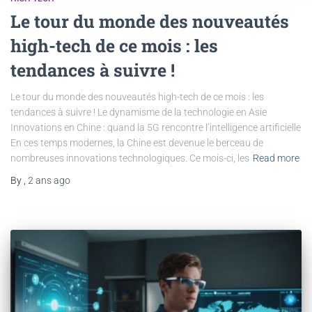
Le tour du monde des nouveautés
high-tech de ce mois : les
tendances à suivre !
Le tour du monde des nouveautés high-tech de ce mois : les
tendances à suivre ! Le dynamisme de la technologie en Asie
Innovations en Chine : quand la 5G rencontre l’intelligence artificielle
En ces temps modernes, la Chine est devenue le berceau de
nombreuses innovations technologiques. Ce mois-ci, les
Read more
By
,
2 ans
ago