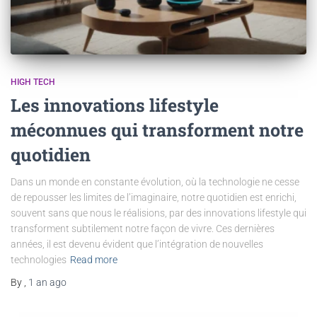
HIGH TECH
Les innovations lifestyle
méconnues qui transforment notre
quotidien
Dans un monde en constante évolution, où la technologie ne cesse
de repousser les limites de l’imaginaire, notre quotidien est enrichi,
souvent sans que nous le réalisions, par des innovations lifestyle qui
transforment subtilement notre façon de vivre. Ces dernières
années, il est devenu évident que l’intégration de nouvelles
technologies
Read more
By
,
1 an
ago