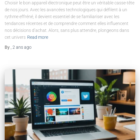
Choisir le bon appareil électronique peut être un véritable casse-tête
de nos jours. Avec les avancées technologiques qui défilent à un
rythme effréné, il devient essentiel de se familiariser avec les
tendances récentes et de comprendre comment elles influencent
nos décisions d’achat. Alors, sans plus attendre, plongeons dans
cet univers
Read more
By
,
2 ans
ago