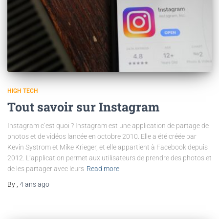
HIGH TECH
Tout savoir sur Instagram
Instagram c’est quoi ? Instagram est une application de partage de
photos et de vidéos lancée en octobre 2010. Elle a été créée par
Kevin Systrom et Mike Krieger, et elle appartient à Facebook depuis
2012. L’application permet aux utilisateurs de prendre des photos et
de les partager avec leurs
Read more
By
,
4 ans
ago