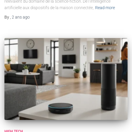
relevaient du domaine de la science-fiction. De l’intelligence
artificielle aux dispositifs de la maison connectée,
Read more
By
,
2 ans
ago
HIGH TECH