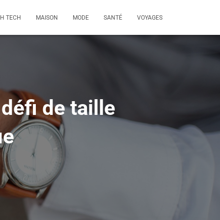
GH TECH
MAISON
MODE
SANTÉ
VOYAGES
éfi de taille
ue