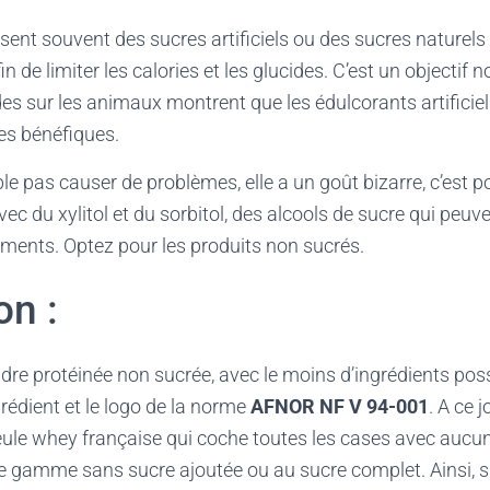
isent souvent des sucres artificiels ou des sucres naturels
n de limiter les calories et les glucides. C’est un objectif no
es sur les animaux montrent que les édulcorants artificie
les bénéfiques.
le pas causer de problèmes, elle a un goût bizarre, c’est po
c du xylitol et du sorbitol, des alcools de sucre qui peu
ments. Optez pour les produits non sucrés.
on :
re protéinée non sucrée, avec le moins d’ingrédients poss
édient et le logo de la norme
AFNOR NF V 94-001
. A ce j
eule whey française qui coche toutes les cases avec aucun 
ne gamme sans sucre ajoutée ou au sucre complet. Ainsi, 