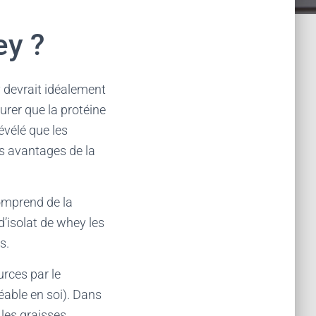
ey ?
y devrait idéalement
rer que la protéine
vélé que les
es avantages de la
omprend de la
’isolat de whey les
s.
rces par le
éable en soi). Dans
les graisses,