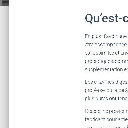
Qu’est-
En plus d’avoir une
être accompagnée d
est assimilée et e
probiotiques, comme
supplémentation 
Les enzymes digest
protéase, qui aide 
plus pures ont tend
Ceux-ci ne provienn
fabricant pour amél
ce cas, vous aurez 