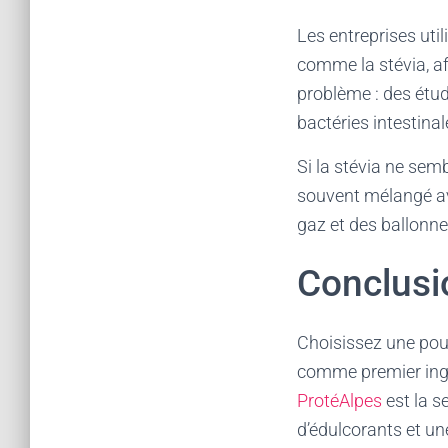
Les entreprises util
comme la stévia, afi
problème : des étud
bactéries intestina
Si la stévia ne semb
souvent mélangé ave
gaz et des ballonne
Conclusi
Choisissez une poud
comme premier ingr
ProtéAlpes
est la s
d’édulcorants et u