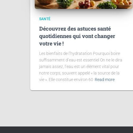
SANTÉ
Découvrez des astuces santé
quotidiennes qui vont changer
votre vie !
Les bienfaits de l’hydratation Pourquoi boire
suffisamment d’eau est essentiel On ne le dira
jamais assez, l’eau est un élément vital pour
notre corps, souvent appelé « la source de la
vie ». Elle constitue environ 60
Read more