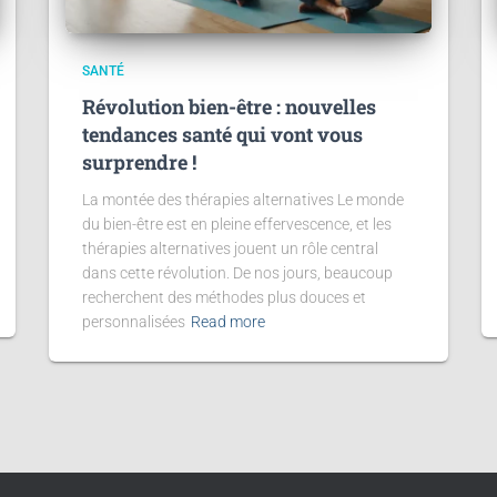
SANTÉ
Révolution bien-être : nouvelles
tendances santé qui vont vous
surprendre !
La montée des thérapies alternatives Le monde
du bien-être est en pleine effervescence, et les
thérapies alternatives jouent un rôle central
dans cette révolution. De nos jours, beaucoup
recherchent des méthodes plus douces et
personnalisées
Read more