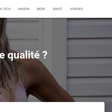
GH TECH
MAISON
MODE
SANTÉ
VOYAGES
 qualité ?